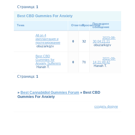
Страница:
1
Best CBD Gummies For Anxiety
Последнее
Тема
Ответов
Просмотров
сообщение
Аll on 4
2023-08-
имплантация и
0
32
30 04:21:21
протезирование
obuzarkqzv
obuzarkqzv
Best CBD
2021-09-
Gummies for
0
71
14 21:49:42
Anxiety Sufferers
Hanah T.
Hanah T.
Страница:
1
»
Best Cannabidiol Gummies Forum
»
Best CBD
Gummies For Anxiety
создать форум