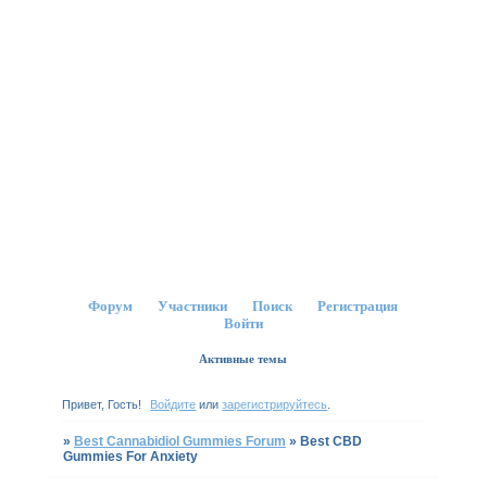
Форум
Участники
Поиск
Регистрация
Войти
Активные темы
Привет, Гость!
Войдите
или
зарегистрируйтесь
.
»
Best Cannabidiol Gummies Forum
»
Best CBD
Gummies For Anxiety